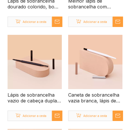
Lápis de sobrancelha
Melhor lápis de
dourado colorido, bom
sobrancelha com
lápis de sobrancelha de
pincel, lápis de
maquiagem
sobrancelha vazio de
Adicionar a cesta
Adicionar a cesta
personalizada
plástico
Lápis de sobrancelha
Caneta de sobrancelha
vazio de cabeça dupla,
vazia branca, lápis de
embalagem
caneta de sobrancelha
personalizada de lápis
de cabeça dupla,
Adicionar a cesta
Adicionar a cesta
de sobrancelha
delineador de lápis de
sobrancelha de plástico