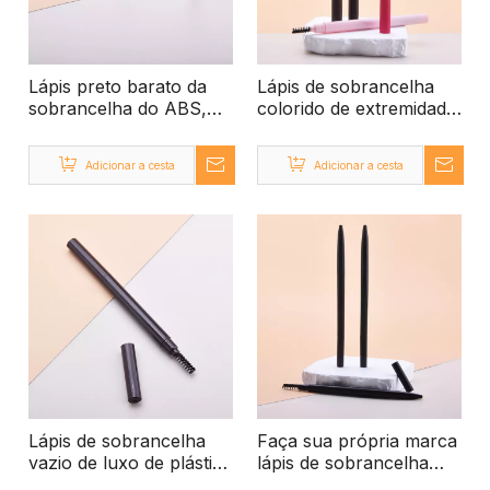
Lápis preto barato da
Lápis de sobrancelha
sobrancelha do ABS,
colorido de extremidade
lápis vazio da
dupla com pincel, Lápis
sobrancelha de duas
de sobrancelha vazio
Adicionar a cesta
Adicionar a cesta
cores da extremidade
China Maunfacturer
dobro
ABS
Lápis de sobrancelha
Faça sua própria marca
vazio de luxo de plástico
lápis de sobrancelha
de alta qualidade, lápis
fino vazio de plástico