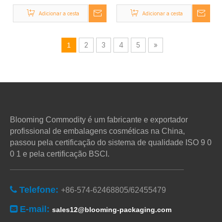
24/410
Adicionar a cesta
Adicionar a cesta
2
3
4
5
»
1
Blooming Commodity é um fabricante e exportador
profissional de embalagens cosméticas na China,
passou pela certificação do sistema de qualidade ISO 9 0
0 1 e pela certificação BSCI.
Telefone:

+86-574-62468805/62455479
E-mail:

sales12@blooming-packaging.com