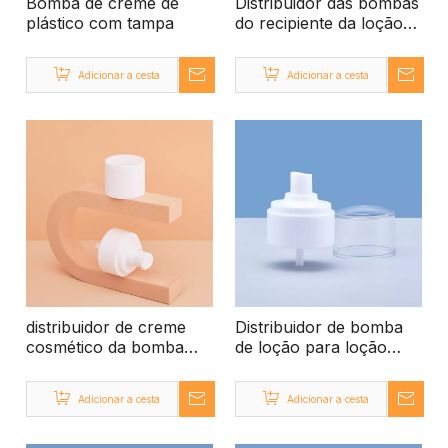
Bomba de creme de
Distribuidor das bombas
plástico com tampa
do recipiente da loção
do curso da bomba do
creme do pulverizador
Adicionar a cesta
Adicionar a cesta
para o creme
distribuidor de creme
Distribuidor de bomba
cosmético da bomba
de loção para loção
0.15cc
para bomba de spray
Cream para creme para
Adicionar a cesta
Adicionar a cesta
creme para creme