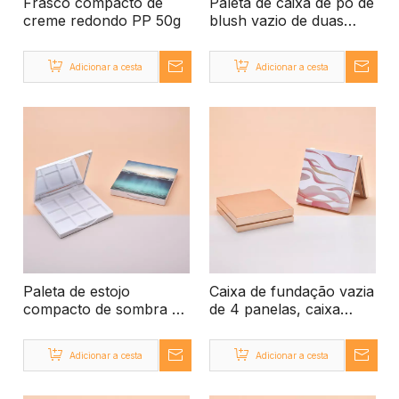
Frasco compacto de
Paleta de caixa de pó de
creme redondo PP 50g
blush vazio de duas
caixas, caixa de pó e
puff com espelho
Adicionar a cesta
Adicionar a cesta
Paleta de estojo
Caixa de fundação vazia
compacto de sombra de
de 4 panelas, caixa
9 cores, estojo de
compacta cosmética de
maquiagem compacto
plástico vazia
Adicionar a cesta
Adicionar a cesta
de sombra