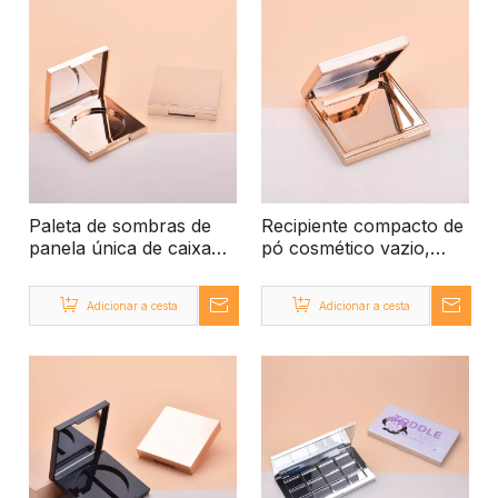
Paleta de sombras de
Recipiente compacto de
panela única de caixa
pó cosmético vazio,
compacta vazia de alta
estojo compacto de
qualidade do fabricante
maquiagem vazio
Adicionar a cesta
Adicionar a cesta
da China