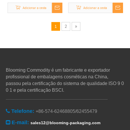
vazio para sombra,
do pó solto por atacado
Adicionar a cesta
Adicionar a cesta
estojo de plástico para
sombra à venda
2
»
1
Blooming Commodity é um fabricante e exportador
profissional de embalagens cosméticas na China,
passou pela certificação do sistema de qualidade ISO 9 0
0 1 e pela certificação BSCI.
Telefone:

+86-574-62468805/62455479
E-mail:

sales12@blooming-packaging.com