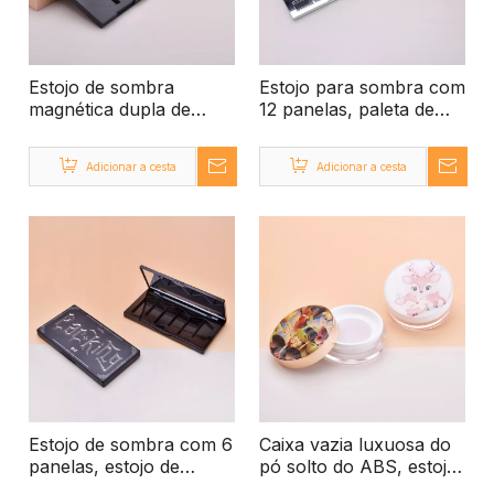
Estojo de sombra
Estojo para sombra com
magnética dupla de
12 panelas, paleta de
plástico DIY de última
maquiagem vazia
geração
grande de plástico
Adicionar a cesta
Adicionar a cesta
Sauqre
Estojo de sombra com 6
Caixa vazia luxuosa do
panelas, estojo de
pó solto do ABS, estojo
plástico grande sauqre
compacto do recipiente