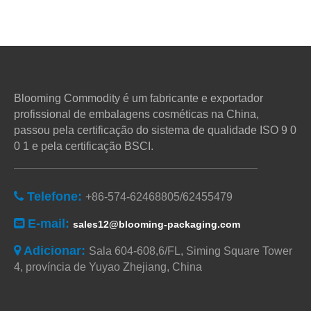
Blooming Commodity é um fabricante e exportador
profissional de embalagens cosméticas na China,
passou pela certificação do sistema de qualidade ISO 9 0
0 1 e pela certificação BSCI.
Telefone:

+86-574-62468805/62455479
E-mail:

sales12@blooming-packaging.com
Adicionar:

Sala 604-608,6/FL, Siming Square Tower
4, província de Yuyao Zhejiang, China