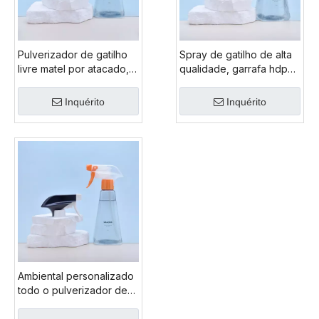
Pulverizador de gatilho
Spray de gatilho de alta
livre matel por atacado,
qualidade, garrafa hdpe,
pulverizador de gatilho
1l, pulverizador de gatilho
de 28mm, pulverizador
natural de plástico, cor
Inquérito
Inquérito
de gatilho preto,
clara
pulverizador de gatilho
de espuma
Ambiental personalizado
todo o pulverizador de
gatilho de cor
transparente,