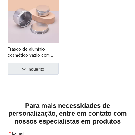
Frasco de alumínio
cosmético vazio com
tampas atacado tampas
de frasco de alumínio
Inquérito
Para mais necessidades de
personalização, entre em contato com
nossos especialistas em produtos
E-mail
*