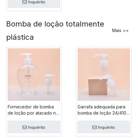
Inquérito
pulverizador de espuma
de gatilho livre matel
pulverizador de gatilho
Bomba de loção totalmente
de plástico
Mais >>
plástica
Fornecedor de bomba
Garrafa adequada para
de loção por atacado na
bomba de loção 24/410,
China, bomba de sabão
bomba de loção 28/400,
plástico Pp reciclada,
garrafa de loção vazia
Inquérito
Inquérito
bomba de garrafa Pp de
grande de 1000ml para
500ml
animais de estimação