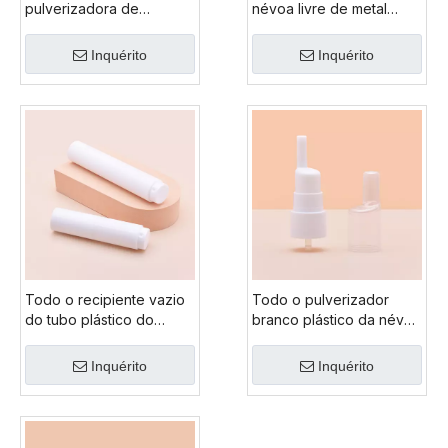
pulverizadora de
névoa livre de metal
perfume branca vazia de
plástico, pulverizador de
1ml
névoa de amostra grátis
Inquérito
Inquérito
de cor branca com tampa
Todo o recipiente vazio
Todo o pulverizador
do tubo plástico do
branco plástico da névoa
bálsamo labial, todo o
do desinfetante fino do
tubo branco plástico do
bocal longo
Inquérito
Inquérito
bálsamo labial