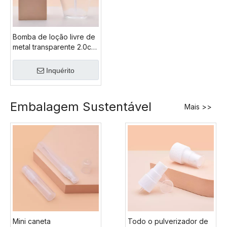
Bomba de loção livre de
metal transparente 2.0cc
28/410, todo o
dispensador de loção pp
Inquérito
reciclável de plástico,
bomba de sabão pp
reciclável com garrafa pp
Embalagem Sustentável
Mais >>
Mini caneta
Todo o pulverizador de