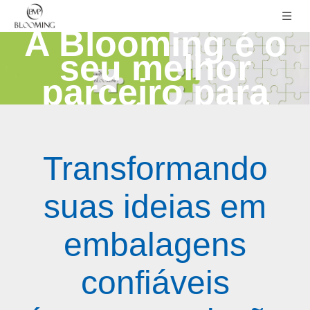
A Blooming é o
seu melhor
parceiro para
negócios a
granel
Transformando
suas ideias em
embalagens
confiáveis