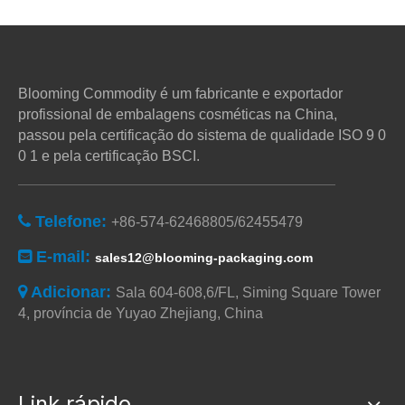
Blooming Commodity é um fabricante e exportador
profissional de embalagens cosméticas na China,
passou pela certificação do sistema de qualidade ISO 9 0
0 1 e pela certificação BSCI.
Telefone:

+86-574-62468805/62455479
E-mail:

sales12@blooming-packaging.com
Adicionar:

Sala 604-608,6/FL, Siming Square Tower
4, província de Yuyao Zhejiang, China
Link rápido